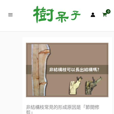
跳
至
主
要
內
容
非結構枝常見的形成原因是「節間修
剪」