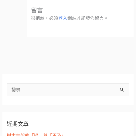
留言
很抱歉，必須
登入
網站才能發佈留言。
搜
尋
關
鍵
近期文章
字
:
樹木支架的「過」與「不及」