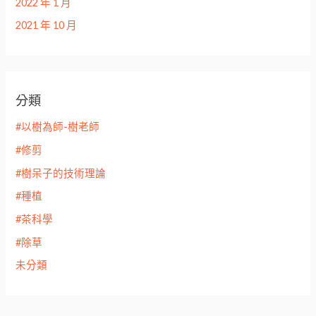
2022 年 1 月
2021 年 10 月
分類
#以樹為師-樹老師
#修剪
#樹呆子的技術理論
#種植
#茶科學
#除草
未分類