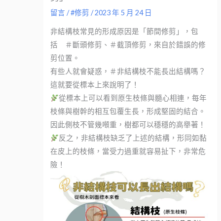
留言
/
#修剪
/
2023 年 5 月 24 日
非結構枝常見的形成原因是「節間修剪」，包
括 ＃斷頭修剪、＃截頂修剪，來自於錯誤的修
剪位置。
有些人就會疑惑，＃非結構枝不能長出結構嗎？
這就要從標本上來說明了！
從標本上可以看到原生枝條與髓心相連，每年
枝條與樹幹的相互包覆生長，形成堅固的結合。
因此側枝不管幾噸重，樹都可以穩穩的高舉著！
反之，非結構枝缺乏了上述的結構，形同如黏
在皮上的枝條，當受力過重就容易扯下，非常危
險！