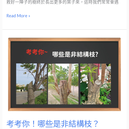
救好一陣子的樹終於長出更多的葉子來，這時我們常常會遇
Read More »
考
考
你！
哪
些
是
非
結
構
枝？
考考你！哪些是非結構枝？