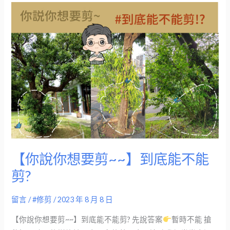
【你
說
你
想
要
剪
~~】
到
底
能
不
【你說你想要剪~~】到底能不能
能
剪?
剪?
留言
/
#修剪
/
2023 年 8 月 8 日
【你說你想要剪~~】到底能不能剪? 先說答案
暫時不能 搶