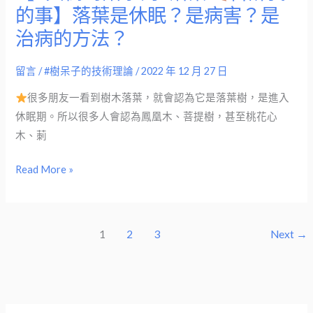
的事】落葉是休眠？是病害？是
訴
治病的方法？
我
的
留言
/
#樹呆子的技術理論
/
2022 年 12 月 27 日
事】
落
很多朋友一看到樹木落葉，就會認為它是落葉樹，是進入
葉
休眠期。所以很多人會認為鳳凰木、菩提樹，甚至桃花心
是
木、莿
休
眠？
Read More »
是
病
害？
1
2
3
Next
→
是
治
病
的