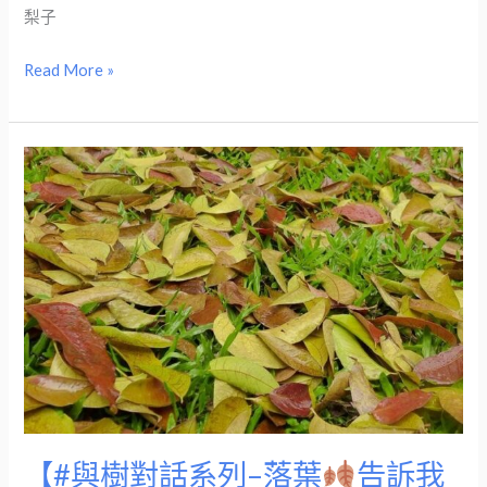
梨子
Read More »
【#
與
樹
對
話
系
列
–
落
葉
【#與樹對話系列–落葉
告訴我
告