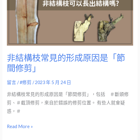
見
的
形
成
原
因
非結構枝常見的形成原因是「節
是
間修剪」
「節
間
留言
/
#修剪
/
2023 年 5 月 24 日
修
剪」
非結構枝常見的形成原因是「節間修剪」，包括 ＃斷頭修
剪、＃截頂修剪，來自於錯誤的修剪位置。 有些人就會疑
惑，＃
Read More »