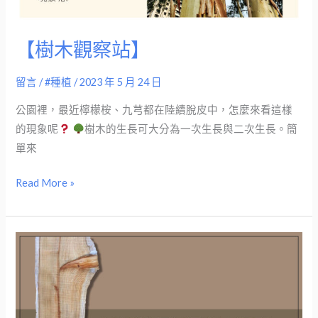
【樹木觀察站】
留言
/
#種植
/
2023 年 5 月 24 日
公園裡，最近檸檬桉、九芎都在陸續脫皮中，怎麼來看這樣
的現象呢
樹木的生長可大分為一次生長與二次生長。簡
單來
Read More »
非
結
構
枝
常