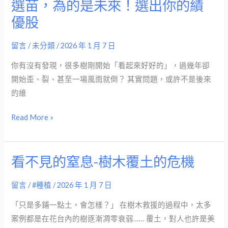
選苗，為的是未來！選出你的績
選
苗，
優股
為
的
留言
/
未分類
/
2026 年 1 月 7 日
是
你有沒有發現，很多樹剛開始「看起來好好的」，過幾年卻
未
開始歪、裂、甚至一場風雨就倒？ 其實問題，或許不是後來
來！
的維
選
出
Read More »
你
的
績
看不見的窒息-樹木覆土的危機
看
優
不
股
留言
/
#種植
/
2026 年 1 月 7 日
見
的
「只是多鋪一點土，會怎樣？」 在樹木救援的過程中，太多
窒
案例都是在花台內的樹逐漸凋零衰弱…… 覆土，對人也許是美