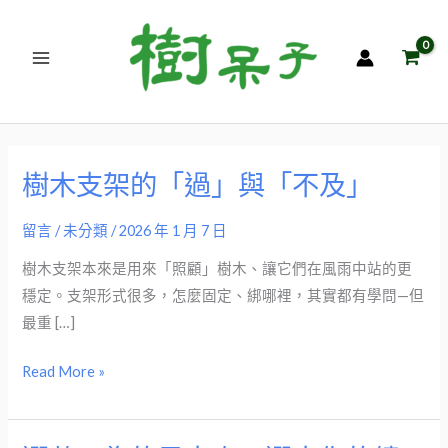
跳
至
主
要
內
容
樹木支架的「過」與「不及」
樹
木
留言
/
未分類
/
2026 年 1 月 7 日
支
架
樹木支架本來是用來「照顧」樹木、讓它們在風雨中站的更
的
穩定。支架形式很多，怎麼固定、綁哪裡，其實都有學問—但
「過」
最重 […]
與
「不
Read More »
及」