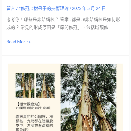
留言
/
#修剪
,
#樹呆子的技術理論
/
2023 年 5 月 24 日
考考你！哪些是非結構枝？ 答案 : 都是! #非結構枝是如何形
成的？ 常見的形成原因是「節間修剪」，包括斷頭修
Read More »
【樹
木
觀
察
站】