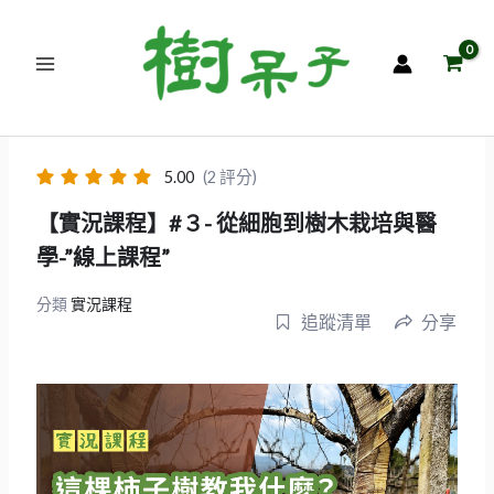
跳
至
主
要
內
容
5.00
(2 評分)
【實況課程】#３- 從細胞到樹木栽培與醫
學-”線上課程”
分類
實況課程
追蹤清單
分享