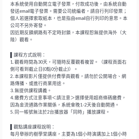
本系統使用自動開立電子發票，付款成功後，由系統自動
發送email電子發票。需要公司統編者，請自行列印發票；
個人若選擇索取紙本，也是指由email自行列印的意思。本
公司不另外寄發。
因近期反饋網路有不定時封鎖，本課程恕無提供海外（大
陸）觀看。
▌課程方式說明：
1. 觀看時間為30天，可隨時反覆觀看複習。（課程頁面右
側可看到截止日(0點0分截止)）。
2. 本課程影片僅提供付費學員觀看，請勿於公開場合、網
路傳播、或進行商業用途。
3. 無提供課程講義。
4. 繳費方式注意事項＜請注意＞選擇使用超商條碼繳費，
因為金流通路作業關係，系統會晚1-2天後自動開通。
5. 同一帳號無法於2台播放器「同時」播放課程。
▌觀點講座課程說明：
每月舉辦的樹學堂講座，主要為1個小時演講加上1個小時