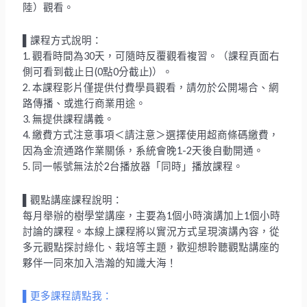
陸）觀看。
▌課程方式說明：
1. 觀看時間為30天，可隨時反覆觀看複習。（課程頁面右
側可看到截止日(0點0分截止)）。
2. 本課程影片僅提供付費學員觀看，請勿於公開場合、網
路傳播、或進行商業用途。
3. 無提供課程講義。
4. 繳費方式注意事項＜請注意＞選擇使用超商條碼繳費，
因為金流通路作業關係，系統會晚1-2天後自動開通。
5. 同一帳號無法於2台播放器「同時」播放課程。
▌觀點講座課程說明：
每月舉辦的樹學堂講座，主要為1個小時演講加上1個小時
討論的課程。本線上課程將以實況方式呈現演講內容，從
多元觀點探討綠化、栽培等主題，歡迎想聆聽觀點講座的
夥伴一同來加入浩瀚的知識大海！
▌更多課程請點我：