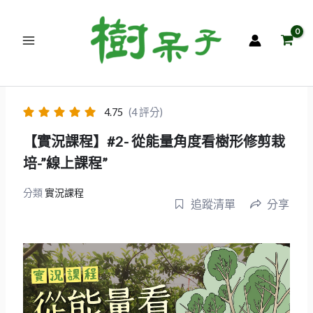
跳
至
主
要
內
容
4.75
(4 評分)
【實況課程】#2- 從能量角度看樹形修剪栽
培-”線上課程”
分類
實況課程
追蹤清單
分享