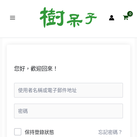
跳
至
主
要
內
容
您好，歡迎回來！
保持登錄狀態
忘記密碼？