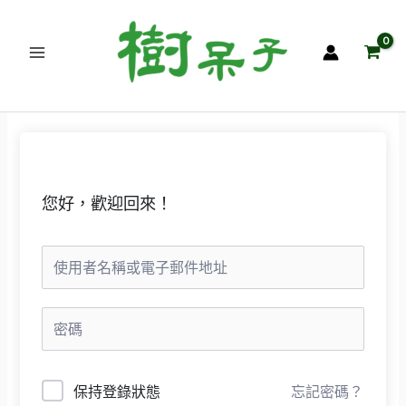
跳
至
主
要
內
容
您好，歡迎回來！
保持登錄狀態
忘記密碼？