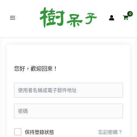
跳
至
主
要
內
容
您好，歡迎回來！
保持登錄狀態
忘記密碼？