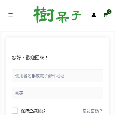
跳
至
主
要
內
容
您好，歡迎回來！
保持登錄狀態
忘記密碼？