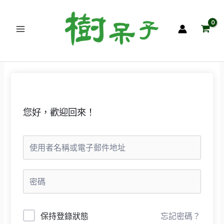
跳
至
主
要
內
容
您好，歡迎回來！
保持登錄狀態
忘記密碼？