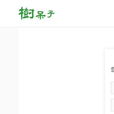
跳
至
主
要
內
容