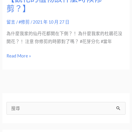
剪？】
剪？】
留言
/
#修剪
/
2021 年 10 月 27 日
為什麼我家的仙丹花都開在下側？！ 為什麼我家的杜鵑花沒
開花？！ 注意 你修剪的時節對了嗎？ #花芽分化 #當年
Read More »
搜
尋
關