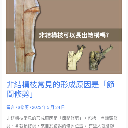
非
結
構
枝
常
見
的
形
成
原
因
非結構枝常見的形成原因是「節
是
間修剪」
「節
間
留言
/
#修剪
/
2023 年 5 月 24 日
修
剪」
非結構枝常見的形成原因是「節間修剪」，包括 ＃斷頭修
剪、＃截頂修剪，來自於錯誤的修剪位置。 有些人就會疑