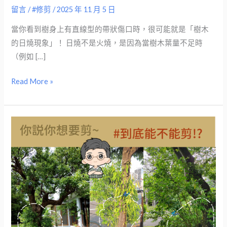
留言
/
#修剪
/
2025 年 11 月 5 日
當你看到樹身上有直線型的帶狀傷口時，很可能就是「樹木
的日燒現象」！ 日燒不是火燒，是因為當樹木葉量不足時
（例如 […]
Read More »
【你
說
你
想
要
剪
~~】
到