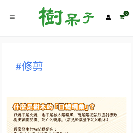
跳
至
主
要
內
容
#修剪
樹
木
的
日
燒