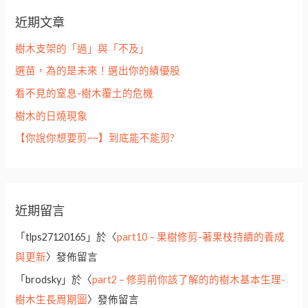
鍵
近期文章
字
:
樹木支架的「過」與「不及」
選苗，為的是未來！選出你的績優股
看不見的窒息-樹木覆土的危機
樹木的日燒現象
【你說你想要剪~~】到底能不能剪?
近期留言
「
tlps27120165
」於〈
part10 – 果樹修剪-著果枝持續的養成
與更新
〉發佈留言
「
brodsky
」於〈
part2 – 修剪前你該了解的的樹木基本生理-
樹木生長周期圖
〉發佈留言