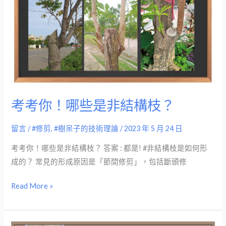
些
是
非
結
構
枝？
考考你！哪些是非結構枝？
留言
/
#修剪
,
#樹呆子的技術理論
/
2023 年 5 月 24 日
考考你！哪些是非結構枝？ 答案 : 都是! #非結構枝是如何形
成的？ 常見的形成原因是「節間修剪」，包括斷頭修
Read More »