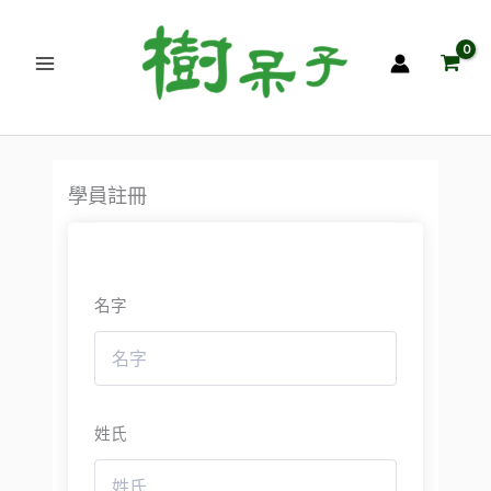
跳
至
主
要
內
容
學員註冊
名字
姓氏