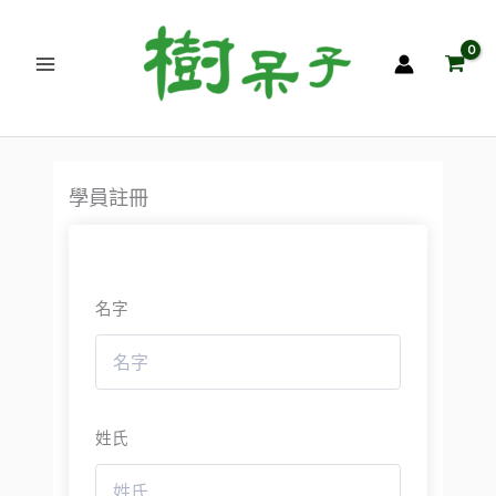
跳
至
主
要
內
容
學員註冊
名字
姓氏